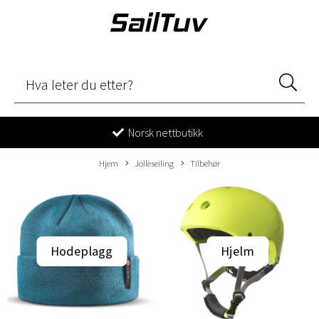
Norsk nettbutikk
Hjem
Jolleseiling
Tilbehør
Hodeplagg
Hjelm