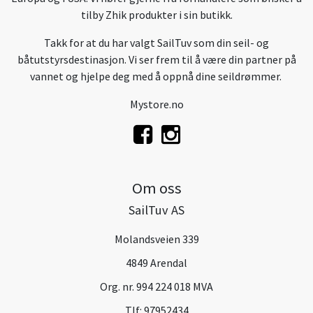
tilby Zhik produkter i sin butikk.
Takk for at du har valgt SailTuv som din seil- og
båtutstyrsdestinasjon. Vi ser frem til å være din partner på
vannet og hjelpe deg med å oppnå dine seildrømmer.
Mystore.no
Om oss
SailTuv AS
Molandsveien 339
4849 Arendal
Org. nr. 994 224 018 MVA
Tlf:
97952434