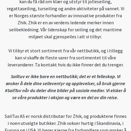
kan du få råd om klær og utstyr til jolleseiling,
regattaseiling, turseiling og andre aktiviteter på vannet. Vi
er Norges største forhandler av innovative produkter fra
Zhik. Zhik er en av verdens ledende merker innen
seilbekledning. Vår lidenskap for seiling og det maritime
miljøet skal gjenspeiles i alt vi tilbyr.
Vi tilbyr et stort sortiment fra vår nettbutikk, og i tillegg
kan vi skaffe de fleste varer fra sortimentet til våre
leverandører. Ta kontakt hvis du ikke finner det du trenger.
Sailtuv er ikke bare en nettbutikk; det er et felleskap. Vi
ønsker å dele dine seileventyr og opplevelser, så bruk gjerne
#SailTuv når du deler dine bilder på sosiale medier. Vi elsker å
se våre produkter i aksjon og være en del av din reise.
SailTuv AS er norsk distributør for Zhik, og produktene finnes
i noen utvalgte butikker. Zhik vokser hurtig i Skandinavia, i
Europa og i USA. Vi hører gjerne fra forhandlere som ønsker å