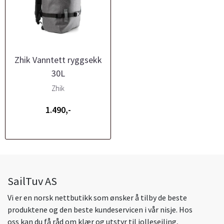
Zhik Vanntett ryggsekk
30L
Zhik
1.490,-
SailTuv AS
Vi er en norsk nettbutikk som ønsker å tilby de beste
produktene og den beste kundeservicen i vår nisje. Hos
oss kan du få råd om klær og utstyr til jolleseiling,