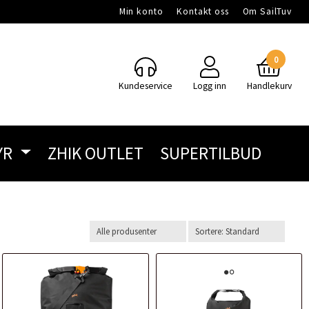
Min konto
Kontakt oss
Om SailTuv
0
Kundeservice
Logg inn
Handlekurv
YR
ZHIK OUTLET
SUPERTILBUD