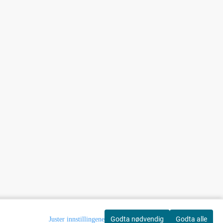
Godta nødvendig
Godta alle
Juster innstillingene