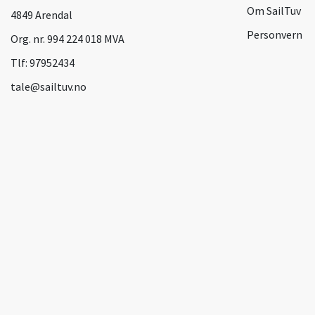
Om SailTuv
4849 Arendal
Personvern
Org. nr. 994 224 018 MVA
Tlf:
97952434
tale@sailtuv.no