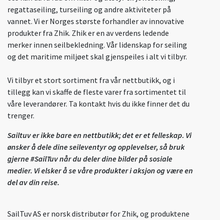
regattaseiling, turseiling og andre aktiviteter på
vannet. Vi er Norges største forhandler av innovative
produkter fra Zhik. Zhik er en av verdens ledende
merker innen seilbekledning. Vår lidenskap for seiling
og det maritime miljøet skal gjenspeiles i alt vi tilbyr.
Vi tilbyr et stort sortiment fra vår nettbutikk, og i
tillegg kan vi skaffe de fleste varer fra sortimentet til
våre leverandører. Ta kontakt hvis du ikke finner det du
trenger.
Sailtuv er ikke bare en nettbutikk; det er et felleskap. Vi
ønsker å dele dine seileventyr og opplevelser, så bruk
gjerne #SailTuv når du deler dine bilder på sosiale
medier. Vi elsker å se våre produkter i aksjon og være en
del av din reise.
SailTuv AS er norsk distributør for Zhik, og produktene