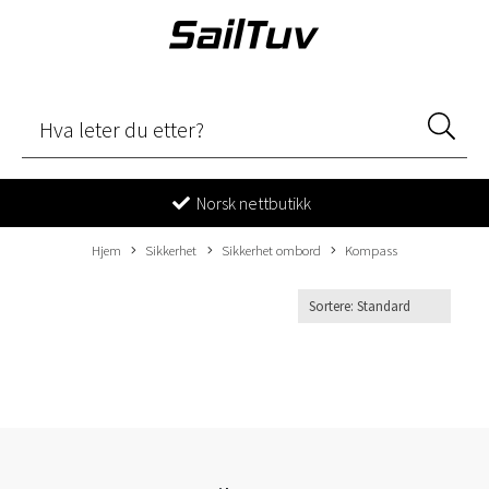
Norsk nettbutikk
Hjem
Sikkerhet
Sikkerhet ombord
Kompass