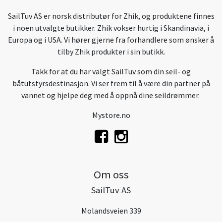
SailTuv AS er norsk distributør for Zhik, og produktene finnes
i noen utvalgte butikker. Zhik vokser hurtig i Skandinavia, i
Europa og i USA. Vi hører gjerne fra forhandlere som ønsker å
tilby Zhik produkter i sin butikk.
Takk for at du har valgt SailTuv som din seil- og
båtutstyrsdestinasjon. Vi ser frem til å være din partner på
vannet og hjelpe deg med å oppnå dine seildrømmer.
Mystore.no
Om oss
SailTuv AS
Molandsveien 339