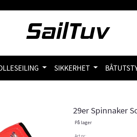
OLLESEILING
SIKKERHET
BÅTUTST
29er Spinnaker S
På lager
Art.nr: