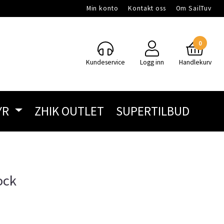
Min konto
Kontakt oss
Om SailTuv
0
Kundeservice
Logg inn
Handlekurv
YR
ZHIK OUTLET
SUPERTILBUD
ock