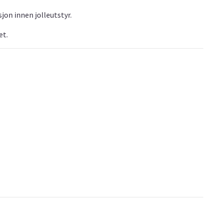
sjon innen jolleutstyr.
et.