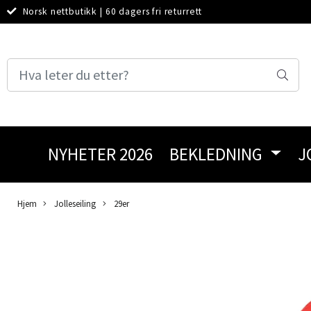
Norsk nettbutikk
|
60 dagers fri returrett
NYHETER 2026
BEKLEDNING
J
Hjem
Jolleseiling
29er