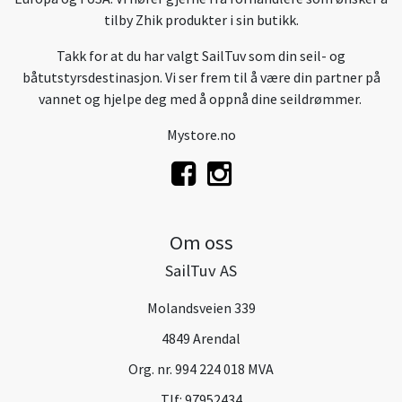
tilby Zhik produkter i sin butikk.
Takk for at du har valgt SailTuv som din seil- og
båtutstyrsdestinasjon. Vi ser frem til å være din partner på
vannet og hjelpe deg med å oppnå dine seildrømmer.
Mystore.no
Om oss
SailTuv AS
Molandsveien 339
4849 Arendal
Org. nr. 994 224 018 MVA
Tlf:
97952434