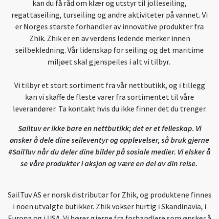
kan du få råd om klær og utstyr til jolleseiling,
regattaseiling, turseiling og andre aktiviteter på vannet. Vi
er Norges største forhandler av innovative produkter fra
Zhik. Zhik er en av verdens ledende merker innen
seilbekledning. Vår lidenskap for seiling og det maritime
miljøet skal gjenspeiles i alt vi tilbyr.
Vi tilbyr et stort sortiment fra vår nettbutikk, og i tillegg
kan vi skaffe de fleste varer fra sortimentet til våre
leverandører. Ta kontakt hvis du ikke finner det du trenger.
Sailtuv er ikke bare en nettbutikk; det er et felleskap. Vi
ønsker å dele dine seileventyr og opplevelser, så bruk gjerne
#SailTuv når du deler dine bilder på sosiale medier. Vi elsker å
se våre produkter i aksjon og være en del av din reise.
SailTuv AS er norsk distributør for Zhik, og produktene finnes
i noen utvalgte butikker. Zhik vokser hurtig i Skandinavia, i
Europa og i USA. Vi hører gjerne fra forhandlere som ønsker å