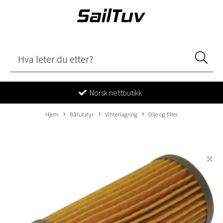
Norsk nettbutikk
Hjem
Båtutstyr
Vinterlagring
Olje og filter