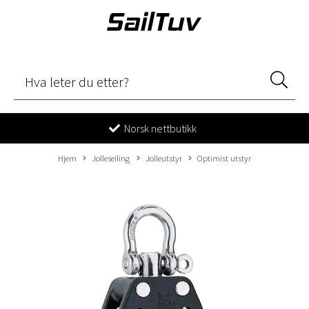
Norsk nettbutikk
Hjem
Jolleseiling
Jolleutstyr
Optimist utstyr