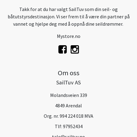
Takk for at du har valgt SailTuv som din seil- og
båtutstyrsdestinasjon. Vi ser frem til å være din partner på
vannet og hjelpe deg med å oppnå dine seildrømmer.
Mystore.no
Om oss
SailTuv AS
Molandsveien 339
4849 Arendal
Org. nr. 994 224 018 MVA
Tlf:
97952434
tale@sailtuv.no