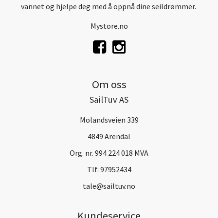
vannet og hjelpe deg med å oppnå dine seildrømmer.
Mystore.no
Om oss
SailTuv AS
Molandsveien 339
4849 Arendal
Org. nr. 994 224 018 MVA
Tlf:
97952434
tale@sailtuv.no
Kundeservice