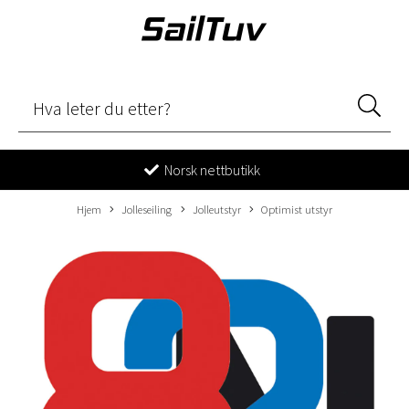
Norsk nettbutikk
Hjem
Jolleseiling
Jolleutstyr
Optimist utstyr