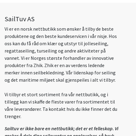
SailTuv AS
Vi er en norsk nettbutikk som ønsker å tilby de beste
produktene og den beste kundeservicen i vår nisje. Hos
oss kan du få råd om klær og utstyr til jolleseiling,
regattaseiling, turseiling og andre aktiviteter på
vannet. Vi er Norges største forhandler av innovative
produkter fra Zhik. Zhik er en av verdens ledende
merker innen seilbekledning. Vår lidenskap for seiling
og det maritime miljøet skal gjenspeiles i alt vi tilbyr.
Vi tilbyr et stort sortiment fra vår nettbutikk, og i
tillegg kan vi skaffe de fleste varer fra sortimentet til
våre leverandører. Ta kontakt hvis du ikke finner det du
trenger.
Sailtuv er ikke bare en nettbutikk; det er et felleskap. Vi
ønsker å dele dine seileventyr og opplevelser, så bruk