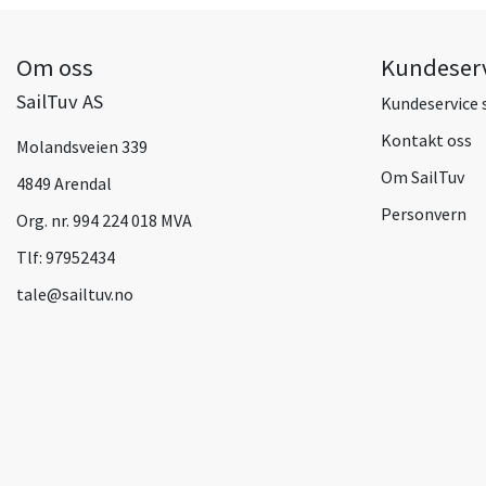
Om oss
Kundeser
SailTuv AS
Kundeservice 
Kontakt oss
Molandsveien 339
Om SailTuv
4849 Arendal
Personvern
Org. nr. 994 224 018 MVA
Tlf:
97952434
tale@sailtuv.no