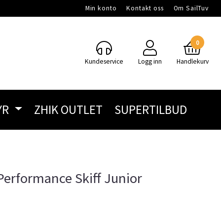
Min konto
Kontakt oss
Om SailTuv
0
Kundeservice
Logg inn
Handlekurv
YR
ZHIK OUTLET
SUPERTILBUD
Performance Skiff Junior