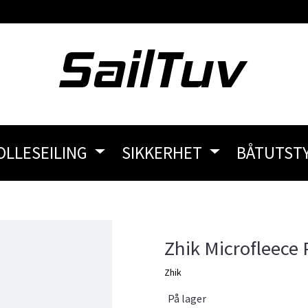
OLLESEILING
SIKKERHET
BÅTUTST
Zhik Microfleece 
Zhik
På lager