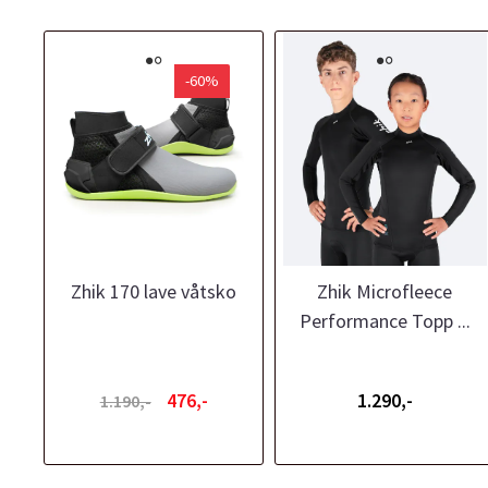
-60%
Zhik 170 lave våtsko
Zhik Microfleece
Performance Topp ...
476,-
1.290,-
1.190,-