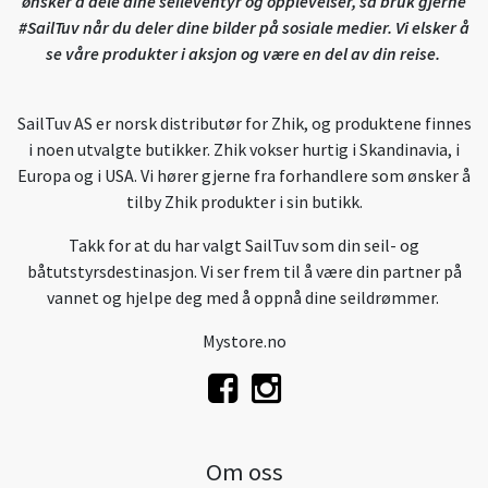
ønsker å dele dine seileventyr og opplevelser, så bruk gjerne
#SailTuv når du deler dine bilder på sosiale medier. Vi elsker å
se våre produkter i aksjon og være en del av din reise.
SailTuv AS er norsk distributør for Zhik, og produktene finnes
i noen utvalgte butikker. Zhik vokser hurtig i Skandinavia, i
Europa og i USA. Vi hører gjerne fra forhandlere som ønsker å
tilby Zhik produkter i sin butikk.
Takk for at du har valgt SailTuv som din seil- og
båtutstyrsdestinasjon. Vi ser frem til å være din partner på
vannet og hjelpe deg med å oppnå dine seildrømmer.
Mystore.no
Om oss