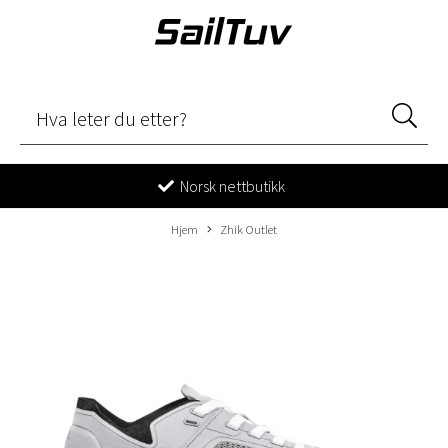
Norsk nettbutikk
Hjem
Zhik Outlet