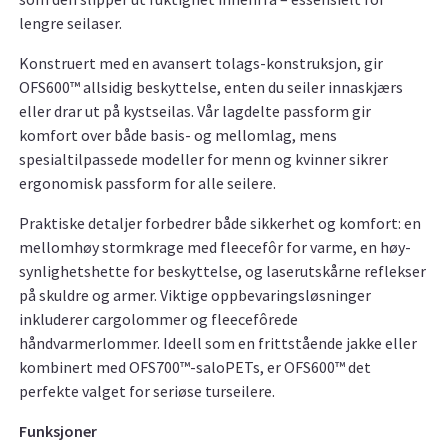
lengre seilaser.
Konstruert med en avansert tolags-konstruksjon, gir
OFS600™ allsidig beskyttelse, enten du seiler innaskjærs
eller drar ut på kystseilas. Vår lagdelte passform gir
komfort over både basis- og mellomlag, mens
spesialtilpassede modeller for menn og kvinner sikrer
ergonomisk passform for alle seilere.
Praktiske detaljer forbedrer både sikkerhet og komfort: en
mellomhøy stormkrage med fleecefôr for varme, en høy-
synlighetshette for beskyttelse, og laserutskårne reflekser
på skuldre og armer. Viktige oppbevaringsløsninger
inkluderer cargolommer og fleecefôrede
håndvarmerlommer. Ideell som en frittstående jakke eller
kombinert med OFS700™-saloPETs, er OFS600™ det
perfekte valget for seriøse turseilere.
Funksjoner