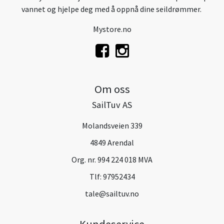
vannet og hjelpe deg med å oppnå dine seildrømmer.
Mystore.no
Om oss
SailTuv AS
Molandsveien 339
4849 Arendal
Org. nr. 994 224 018 MVA
Tlf:
97952434
tale@sailtuv.no