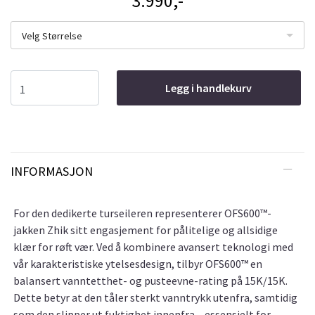
3.990,-
Velg Størrelse
Legg i handlekurv
INFORMASJON
For den dedikerte turseileren representerer OFS600™-
jakken Zhik sitt engasjement for pålitelige og allsidige
klær for røft vær. Ved å kombinere avansert teknologi med
vår karakteristiske ytelsesdesign, tilbyr OFS600™ en
balansert vanntetthet- og pusteevne-rating på 15K/15K.
Dette betyr at den tåler sterkt vanntrykk utenfra, samtidig
som den slipper ut fuktighet innenfra – essensielt for