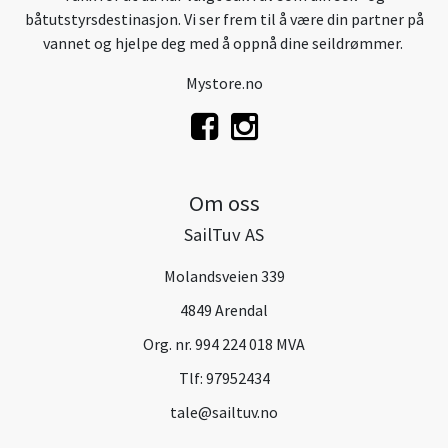
båtutstyrsdestinasjon. Vi ser frem til å være din partner på
vannet og hjelpe deg med å oppnå dine seildrømmer.
Mystore.no
Om oss
SailTuv AS
Molandsveien 339
4849 Arendal
Org. nr. 994 224 018 MVA
Tlf:
97952434
tale@sailtuv.no