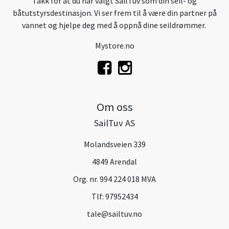
Takk for at du har valgt SailTuv som din seil- og
båtutstyrsdestinasjon. Vi ser frem til å være din partner på
vannet og hjelpe deg med å oppnå dine seildrømmer.
Mystore.no
Om oss
SailTuv AS
Molandsveien 339
4849 Arendal
Org. nr. 994 224 018 MVA
Tlf:
97952434
tale@sailtuv.no