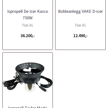
Ispropell De Icer Kasco
Bobleanlegg VAKE D-icer
750W
Flak AS
Flak AS
36.200,-
12.490,-
Ispropell Taylor Made