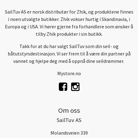
SailTuv AS er norsk distributør for Zhik, og produktene finnes
i noen utvalgte butikker. Zhik vokser hurtig i Skandinavia, i
Europa og i USA. Vi hører gjerne fra forhandlere som ønsker å
tilby Zhik produkter i sin butikk.
Takk for at du har valgt SailTuv som din seil- og
båtutstyrsdestinasjon. Vi ser frem til å være din partner på
vannet og hjelpe deg med å oppnå dine seildrømmer.
Mystore.no
Om oss
SailTuv AS
Molandsveien 339