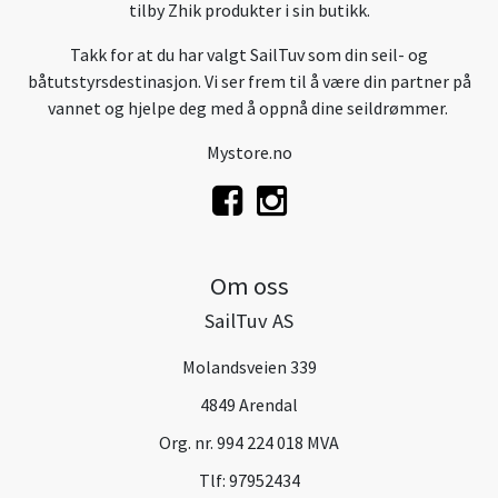
tilby Zhik produkter i sin butikk.
Takk for at du har valgt SailTuv som din seil- og
båtutstyrsdestinasjon. Vi ser frem til å være din partner på
vannet og hjelpe deg med å oppnå dine seildrømmer.
Mystore.no
Om oss
SailTuv AS
Molandsveien 339
4849 Arendal
Org. nr. 994 224 018 MVA
Tlf:
97952434