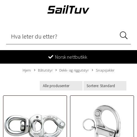
Norsk nettbutikk
Hjem
Båtutstyr
Dekk- og riggutstyr
Snapsjakler