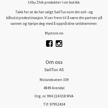
tilby Zhik produkter i sin butikk.
Takk for at du har valgt SailTuv som din seil- og
båtutstyrsdestinasjon. Vi ser frem til å være din partner på
vannet og hjelpe deg med å oppnå dine seildrømmer.
Mystore.no
Om oss
SailTuv AS
Molandsveien 339
4849 Arendal
Org. nr. 994 224 018 MVA
Tlf:
97952434