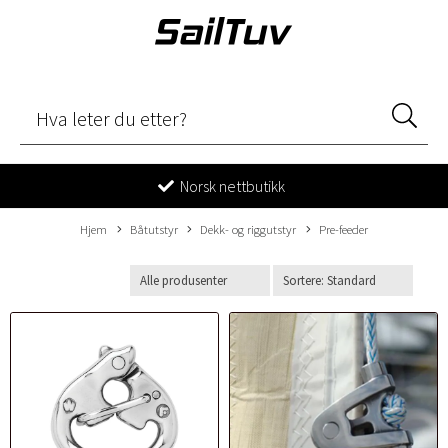
Norsk nettbutikk
Hjem
Båtutstyr
Dekk- og riggutstyr
Pre-feeder