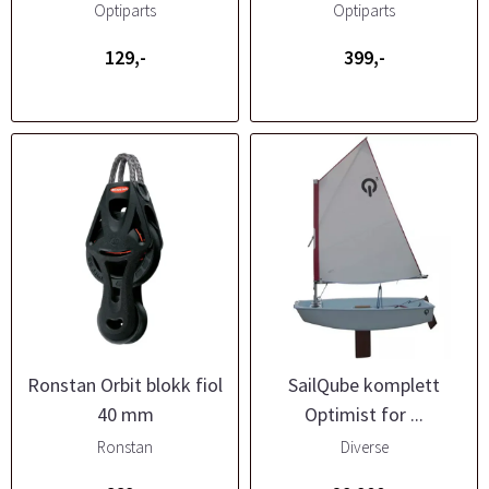
Optiparts
Optiparts
129,-
399,-
Ronstan Orbit blokk fiol
SailQube komplett
40 mm
Optimist for ...
Ronstan
Diverse