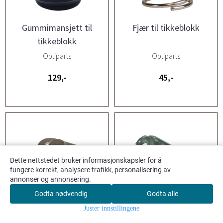
Gummimansjett til
Fjær til tikkeblokk
tikkeblokk
Optiparts
Optiparts
129,-
45,-
Dette nettstedet bruker informasjonskapsler for å
fungere korrekt, analysere trafikk, personalisering av
annonser og annonsering.
Godta nødvendig
Godta alle
0
Juster innstillingene
Hjem
Meny
Søk
Konto
Handlekurv