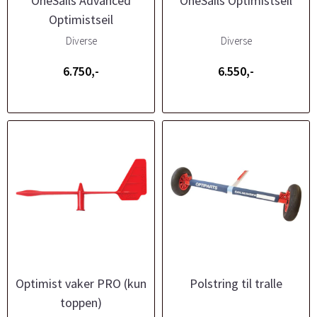
OneSails Advanced
OneSails Optimistseil
Optimistseil
Diverse
Diverse
6.750,-
6.550,-
Optimist vaker PRO (kun
Polstring til tralle
toppen)