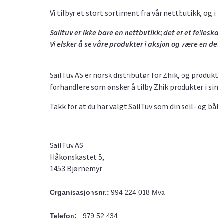
Vi tilbyr et stort sortiment fra vår nettbutikk, og i
Sailtuv er ikke bare en nettbutikk; det er et fellesk
Vi elsker å se våre produkter i aksjon og være en del
SailTuv AS er norsk distributør for Zhik, og produkt
forhandlere som ønsker å tilby Zhik produkter i sin
Takk for at du har valgt SailTuv som din seil- og b
SailTuv AS
Håkonskastet 5,
1453 Bjørnemyr
Organisasjonsnr.:
994 224 018 Mva
Telefon:
979 52 434