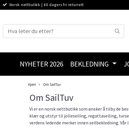
Norsk nettbutikk
|
60 dagers fri returrett
NYHETER 2026
BEKLEDNING
J
Hjem
Om SailTuv
Om SailTuv
Vi er en norsk nettbutikk som ønsker å tilby de bes
klær og utstyr til jolleseiling, regattaseiling, tur
verdens ledende merker innen seilbekledning. Vår lid