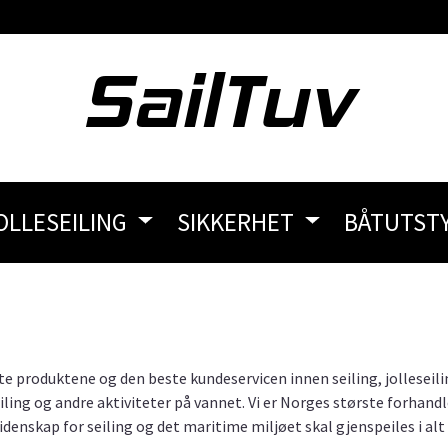
OLLESEILING
SIKKERHET
BÅTUTST
te produktene og den beste kundeservicen innen seiling, jolleseili
seiling og andre aktiviteter på vannet. Vi er Norges største forhandl
enskap for seiling og det maritime miljøet skal gjenspeiles i alt v