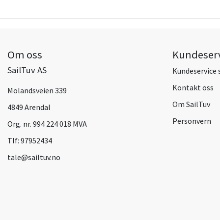
Om oss
Kundeser
SailTuv AS
Kundeservice 
Kontakt oss
Molandsveien 339
Om SailTuv
4849 Arendal
Personvern
Org. nr. 994 224 018 MVA
Tlf:
97952434
tale@sailtuv.no