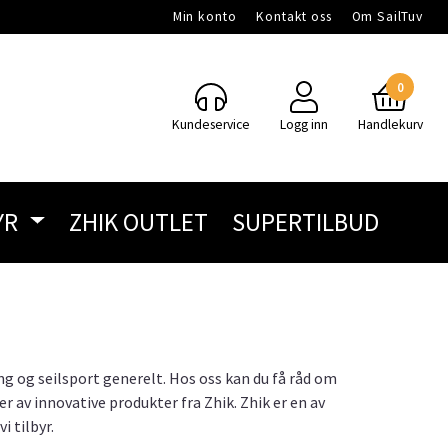
Min konto
Kontakt oss
Om SailTuv
0
Kundeservice
Logg inn
Handlekurv
YR
ZHIK OUTLET
SUPERTILBUD
ng og seilsport generelt. Hos oss kan du få råd om
er av innovative produkter fra Zhik. Zhik er en av
i tilbyr.