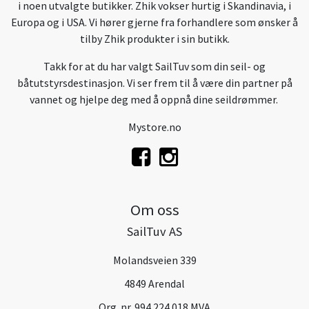
i noen utvalgte butikker. Zhik vokser hurtig i Skandinavia, i
Europa og i USA. Vi hører gjerne fra forhandlere som ønsker å
tilby Zhik produkter i sin butikk.
Takk for at du har valgt SailTuv som din seil- og
båtutstyrsdestinasjon. Vi ser frem til å være din partner på
vannet og hjelpe deg med å oppnå dine seildrømmer.
Mystore.no
Om oss
SailTuv AS
Molandsveien 339
4849 Arendal
Org. nr. 994 224 018 MVA