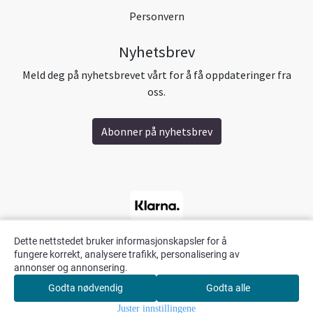
Personvern
Nyhetsbrev
Meld deg på nyhetsbrevet vårt for å få oppdateringer fra
oss.
Abonner på nyhetsbrev
Dette nettstedet bruker informasjonskapsler for å
fungere korrekt, analysere trafikk, personalisering av
annonser og annonsering.
Godta nødvendig
Godta alle
0
Juster innstillingene
Hjem
Meny
Søk
Konto
Handlekurv