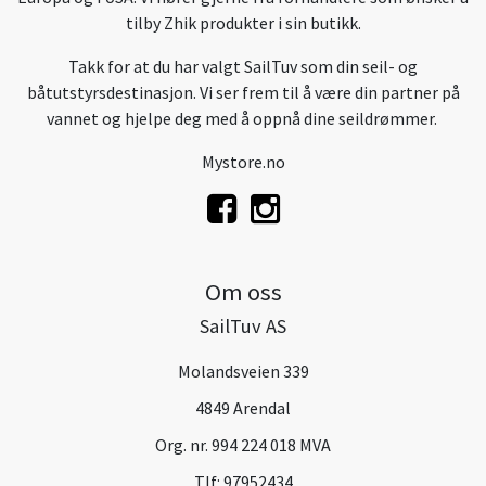
tilby Zhik produkter i sin butikk.
Takk for at du har valgt SailTuv som din seil- og
båtutstyrsdestinasjon. Vi ser frem til å være din partner på
vannet og hjelpe deg med å oppnå dine seildrømmer.
Mystore.no
Om oss
SailTuv AS
Molandsveien 339
4849 Arendal
Org. nr. 994 224 018 MVA
Tlf:
97952434