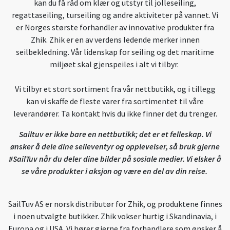
kan du få råd om klær og utstyr til jolleseiling,
regattaseiling, turseiling og andre aktiviteter på vannet. Vi
er Norges største forhandler av innovative produkter fra
Zhik. Zhik er en av verdens ledende merker innen
seilbekledning. Vår lidenskap for seiling og det maritime
miljøet skal gjenspeiles i alt vi tilbyr.
Vi tilbyr et stort sortiment fra vår nettbutikk, og i tillegg
kan vi skaffe de fleste varer fra sortimentet til våre
leverandører. Ta kontakt hvis du ikke finner det du trenger.
Sailtuv er ikke bare en nettbutikk; det er et felleskap. Vi
ønsker å dele dine seileventyr og opplevelser, så bruk gjerne
#SailTuv når du deler dine bilder på sosiale medier. Vi elsker å
se våre produkter i aksjon og være en del av din reise.
SailTuv AS er norsk distributør for Zhik, og produktene finnes
i noen utvalgte butikker. Zhik vokser hurtig i Skandinavia, i
Europa og i USA. Vi hører gjerne fra forhandlere som ønsker å