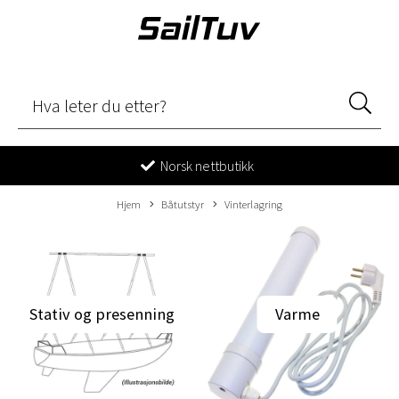
Norsk nettbutikk
Hjem
Båtutstyr
Vinterlagring
Stativ og presenning
Varme