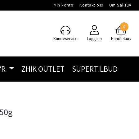
Min konto
Kontakt oss
Om SailTuv
0
Kundeservice
Logg inn
Handlekurv
YR
ZHIK OUTLET
SUPERTILBUD
450g