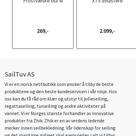
Frostvæske blå 4l
XTS avlastere
269,-
2.099,-
SailTuv AS
Vi er en norsk nettbutikk som ønsker å tilby de beste
produktene og den beste kundeservicen i vår nisje. Hos
oss kan du få råd om klær og utstyr til jolleseiling,
regattaseiling, turseiling og andre aktiviteter på
vannet. Vi er Norges største forhandler av innovative
produkter fra Zhik. Zhik er en av verdens ledende
merker innen seilbekledning. Vår lidenskap for seiling
og det maritime miljøet skal gjenspeiles i alt vi tilbyr.