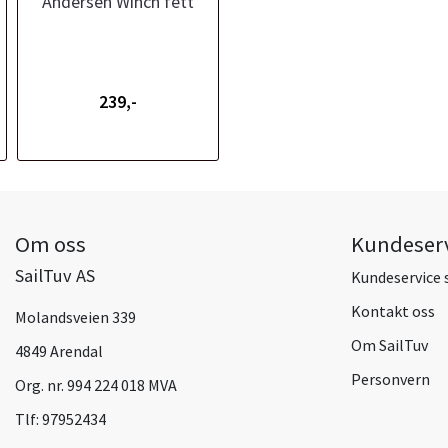
Andersen Winch fett
239,-
Om oss
Kundeser
SailTuv AS
Kundeservice 
Kontakt oss
Molandsveien 339
Om SailTuv
4849 Arendal
Personvern
Org. nr. 994 224 018 MVA
Tlf:
97952434