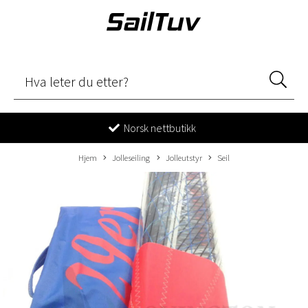
Norsk nettbutikk
Hjem
Jolleseiling
Jolleutstyr
Seil