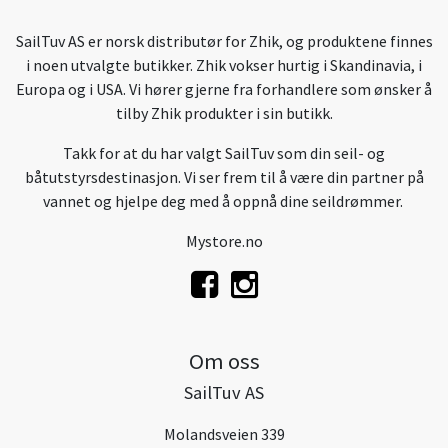
SailTuv AS er norsk distributør for Zhik, og produktene finnes
i noen utvalgte butikker. Zhik vokser hurtig i Skandinavia, i
Europa og i USA. Vi hører gjerne fra forhandlere som ønsker å
tilby Zhik produkter i sin butikk.
Takk for at du har valgt SailTuv som din seil- og
båtutstyrsdestinasjon. Vi ser frem til å være din partner på
vannet og hjelpe deg med å oppnå dine seildrømmer.
Mystore.no
Om oss
SailTuv AS
Molandsveien 339