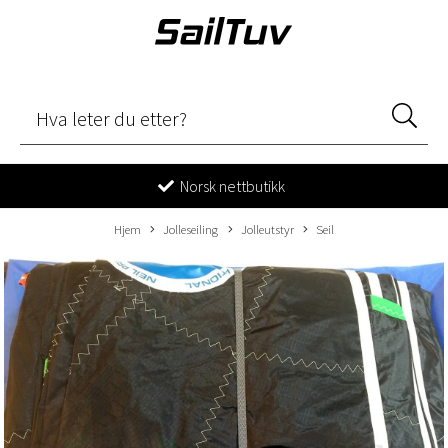
Norsk nettbutikk
Hjem
Jolleseiling
Jolleutstyr
Seil