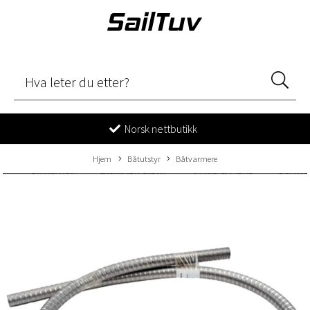
Norsk nettbutikk
Hjem
Båtutstyr
Båtvarmere