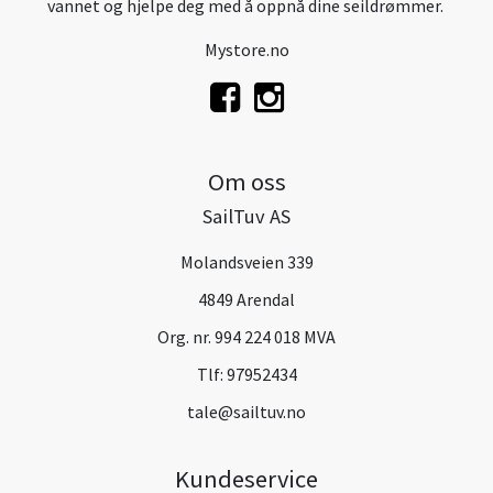
vannet og hjelpe deg med å oppnå dine seildrømmer.
Mystore.no
Om oss
SailTuv AS
Molandsveien 339
4849 Arendal
Org. nr. 994 224 018 MVA
Tlf:
97952434
tale@sailtuv.no
Kundeservice