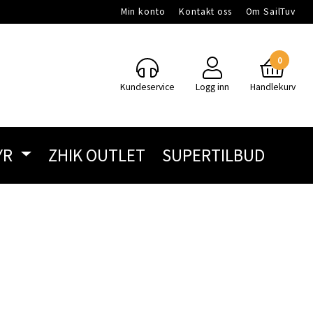
Min konto
Kontakt oss
Om SailTuv
0
Kundeservice
Logg inn
Handlekurv
YR
ZHIK OUTLET
SUPERTILBUD