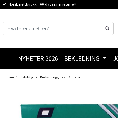
Norsk nettbutikk
|
60 dagers fri returrett
NYHETER 2026
BEKLEDNING
J
Hjem
Båtutstyr
Dekk- og riggutstyr
Tape