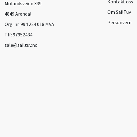
Kontakt oss
Molandsveien 339
Om SailTuv
4849 Arendal
Personvern
Org. nr. 994 224 018 MVA
Tlf:
97952434
tale@sailtuv.no