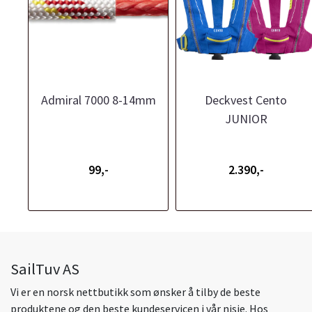
Admiral 7000 8-14mm
Deckvest Cento
JUNIOR
99,-
2.390,-
SailTuv AS
Vi er en norsk nettbutikk som ønsker å tilby de beste
produktene og den beste kundeservicen i vår nisje. Hos