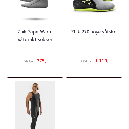
Zhik SuperWarm
Zhik 270 høye våtsko
våtdrakt sokker
375,-
1.110,-
749,-
1.850,-