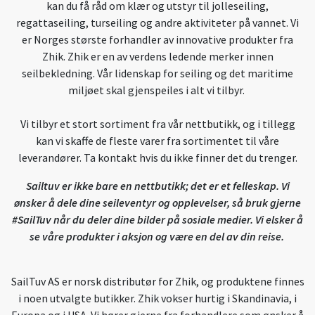
kan du få råd om klær og utstyr til jolleseiling,
regattaseiling, turseiling og andre aktiviteter på vannet. Vi
er Norges største forhandler av innovative produkter fra
Zhik. Zhik er en av verdens ledende merker innen
seilbekledning. Vår lidenskap for seiling og det maritime
miljøet skal gjenspeiles i alt vi tilbyr.
Vi tilbyr et stort sortiment fra vår nettbutikk, og i tillegg
kan vi skaffe de fleste varer fra sortimentet til våre
leverandører. Ta kontakt hvis du ikke finner det du trenger.
Sailtuv er ikke bare en nettbutikk; det er et felleskap. Vi
ønsker å dele dine seileventyr og opplevelser, så bruk gjerne
#SailTuv når du deler dine bilder på sosiale medier. Vi elsker å
se våre produkter i aksjon og være en del av din reise.
SailTuv AS er norsk distributør for Zhik, og produktene finnes
i noen utvalgte butikker. Zhik vokser hurtig i Skandinavia, i
Europa og i USA. Vi hører gjerne fra forhandlere som ønsker å