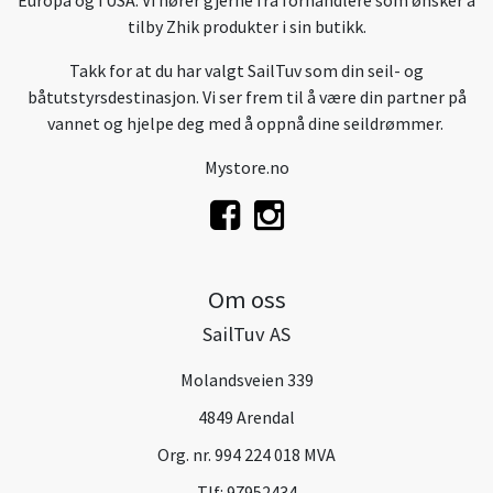
tilby Zhik produkter i sin butikk.
Takk for at du har valgt SailTuv som din seil- og
båtutstyrsdestinasjon. Vi ser frem til å være din partner på
vannet og hjelpe deg med å oppnå dine seildrømmer.
Mystore.no
Om oss
SailTuv AS
Molandsveien 339
4849 Arendal
Org. nr. 994 224 018 MVA
Tlf:
97952434