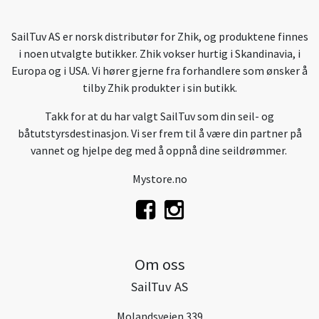
SailTuv AS er norsk distributør for Zhik, og produktene finnes
i noen utvalgte butikker. Zhik vokser hurtig i Skandinavia, i
Europa og i USA. Vi hører gjerne fra forhandlere som ønsker å
tilby Zhik produkter i sin butikk.
Takk for at du har valgt SailTuv som din seil- og
båtutstyrsdestinasjon. Vi ser frem til å være din partner på
vannet og hjelpe deg med å oppnå dine seildrømmer.
Mystore.no
Om oss
SailTuv AS
Molandsveien 339