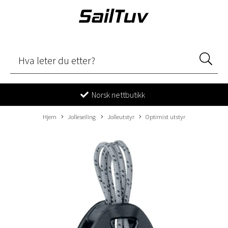
Norsk nettbutikk
Hjem
Jolleseiling
Jolleutstyr
Optimist utstyr