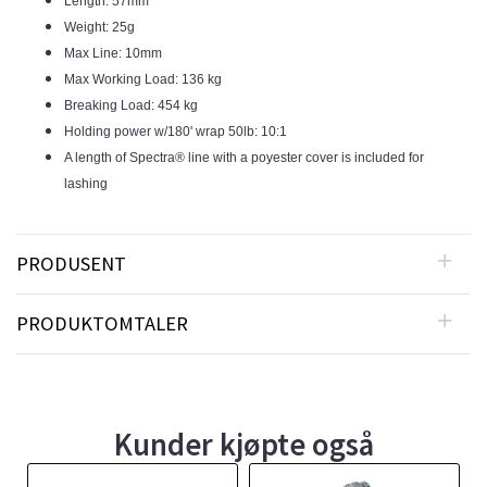
Length: 57mm
Weight: 25g
Max Line: 10mm
Max Working Load: 136 kg
Breaking Load: 454 kg
Holding power w/180' wrap 50lb: 10:1
A length of Spectra® line with a poyester cover is included for
lashing
PRODUSENT
PRODUKTOMTALER
Kunder kjøpte også