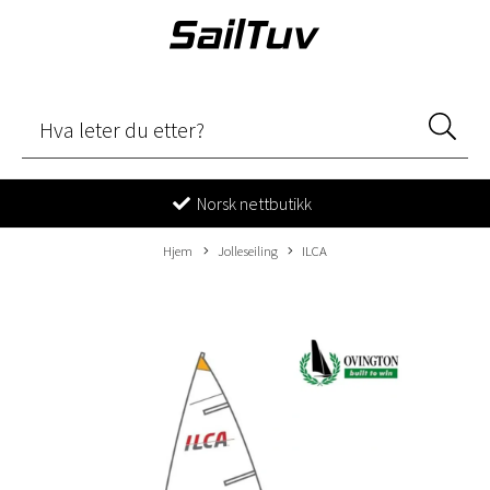
Norsk nettbutikk
Hjem
Jolleseiling
ILCA