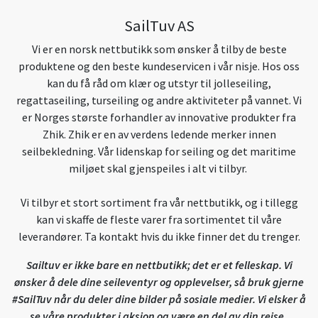
SailTuv AS
Vi er en norsk nettbutikk som ønsker å tilby de beste
produktene og den beste kundeservicen i vår nisje. Hos oss
kan du få råd om klær og utstyr til jolleseiling,
regattaseiling, turseiling og andre aktiviteter på vannet. Vi
er Norges største forhandler av innovative produkter fra
Zhik. Zhik er en av verdens ledende merker innen
seilbekledning. Vår lidenskap for seiling og det maritime
miljøet skal gjenspeiles i alt vi tilbyr.
Vi tilbyr et stort sortiment fra vår nettbutikk, og i tillegg
kan vi skaffe de fleste varer fra sortimentet til våre
leverandører. Ta kontakt hvis du ikke finner det du trenger.
Sailtuv er ikke bare en nettbutikk; det er et felleskap. Vi
ønsker å dele dine seileventyr og opplevelser, så bruk gjerne
#SailTuv når du deler dine bilder på sosiale medier. Vi elsker å
se våre produkter i aksjon og være en del av din reise.