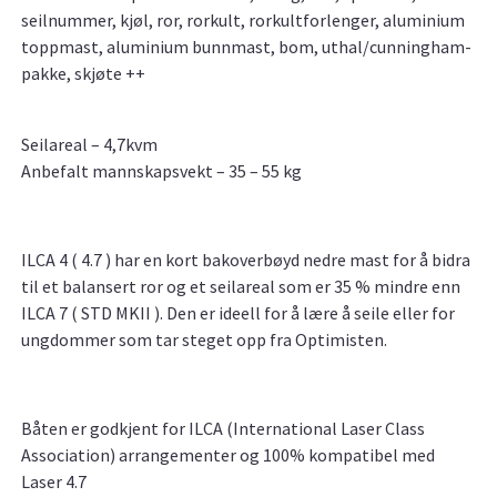
seilnummer, kjøl, ror, rorkult, rorkultforlenger, aluminium
toppmast, aluminium bunnmast, bom, uthal/cunningham-
pakke, skjøte ++
Seilareal – 4,7kvm
Anbefalt mannskapsvekt – 35 – 55 kg
ILCA 4 ( 4.7 ) har en kort bakoverbøyd nedre mast for å bidra
til et balansert ror og et seilareal som er 35 % mindre enn
ILCA 7 ( STD MKII ). Den er ideell for å lære å seile eller for
ungdommer som tar steget opp fra Optimisten.
Båten er godkjent for ILCA (International Laser Class
Association) arrangementer og 100% kompatibel med
Laser 4.7