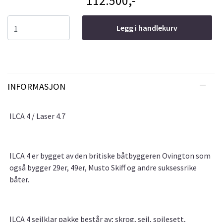
112.500,-
Legg i handlekurv
INFORMASJON
ILCA 4 / Laser 4.7
ILCA 4 er bygget av den britiske båtbyggeren Ovington som
også bygger 29er, 49er, Musto Skiff og andre suksessrike
båter.
ILCA 4 seilklar pakke består av; skrog, seil, spilesett,