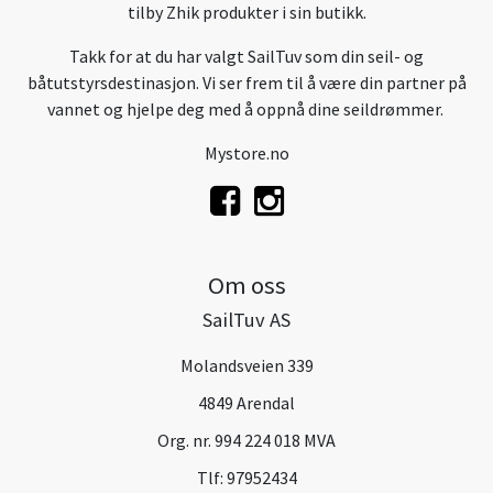
tilby Zhik produkter i sin butikk.
Takk for at du har valgt SailTuv som din seil- og
båtutstyrsdestinasjon. Vi ser frem til å være din partner på
vannet og hjelpe deg med å oppnå dine seildrømmer.
Mystore.no
Om oss
SailTuv AS
Molandsveien 339
4849 Arendal
Org. nr. 994 224 018 MVA
Tlf:
97952434