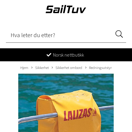
Norsk nettbutikk
Hjem
Sikkerhet
Sikkerhet ombord
Redningsutstyr