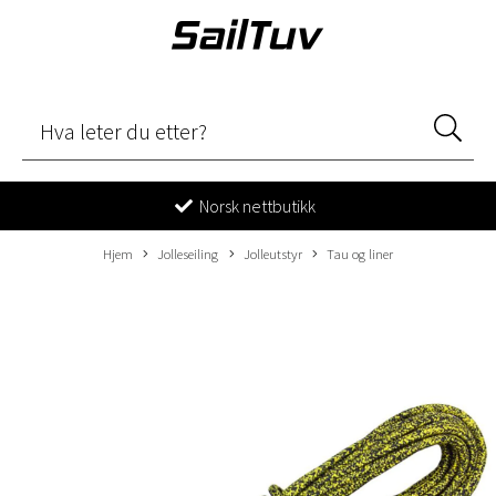
Norsk nettbutikk
Hjem
Jolleseiling
Jolleutstyr
Tau og liner