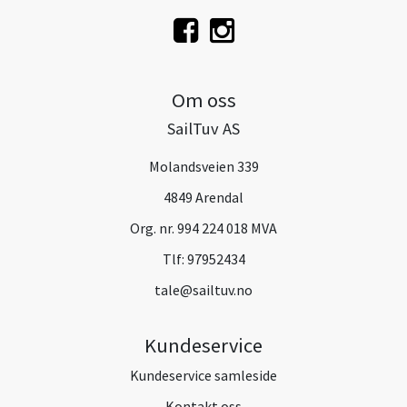
Om oss
SailTuv AS
Molandsveien 339
4849 Arendal
Org. nr. 994 224 018 MVA
Tlf:
97952434
tale@sailtuv.no
Kundeservice
Kundeservice samleside
Kontakt oss