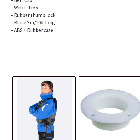
– Belt clip
– Wrist strap
– Rubber thumb lock
– Blade 3m/10ft long
– ABS + Rubber case