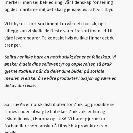
merker innen seilbekledning. Vår lidenskap for seiling
og det maritime miljøet skal gjenspeiles i alt vi tilbyr.
Vi tilbyr et stort sortiment fra vår nettbutikk, og i
tillegg kan vi skaffe de fleste varer fra sortimentet til
våre leverandører. Ta kontakt hvis du ikke finner det du
trenger.
Sailtuv er ikke bare en nettbutikk; det er et felleskap. Vi
ønsker å dele dine seileventyr og opplevelser, så bruk
gjerne #SailTuv når du deler dine bilder på sosiale
medier. Vi elsker å se våre produkter i aksjon og være en
del av din reise.
SailTuv AS er norsk distributør for Zhik, og produktene
finnes i noen utvalgte butikker. Zhik vokser hurtig
i Skandinavia, i Europa og i USA. Vi hører gjerne fra
forhandlere som ønsker å tilby Zhik produkter i sin
butikk.