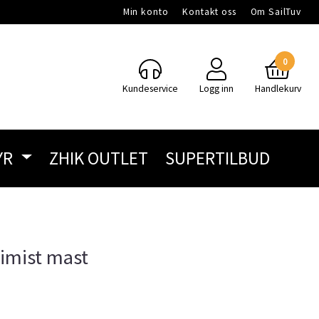
Min konto
Kontakt oss
Om SailTuv
0
Kundeservice
Logg inn
Handlekurv
YR
ZHIK OUTLET
SUPERTILBUD
imist mast