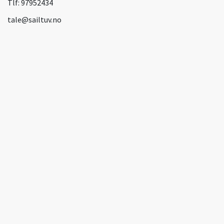
Tlf:
97952434
tale@sailtuv.no