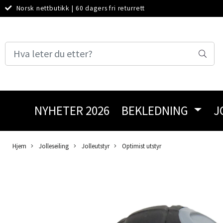
Norsk nettbutikk
|
60 dagers fri returrett
NYHETER 2026
BEKLEDNING
J
Hjem
Jolleseiling
Jolleutstyr
Optimist utstyr