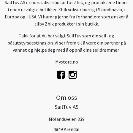
SailTuv AS er norsk distributør for Zhik, og produktene finnes
i noen utvalgte butikker. Zhik vokser hurtig i Skandinavia, i
Europa og i USA. Vi hører gjerne fra forhandlere som ønsker å
tilby Zhik produkter i sin butikk.
Takk for at du har valgt SailTuv som din seil- og
båtutstyrsdestinasjon. Vi ser frem til å være din partner på
vannet og hjelpe deg med å oppnå dine seildrømmer.
Mystore.no
Om oss
SailTuv AS
Molandsveien 339
4849 Arendal