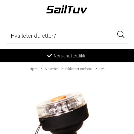
Norsk nettbutikk
Hjem
Sikkerhet
Sikkerhet ombord
Lys