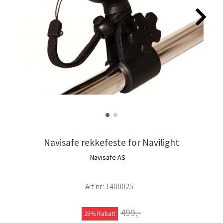
Navisafe rekkefeste for Navilight
Navisafe AS
Art.nr:
1400025
499,-
25% Rabatt