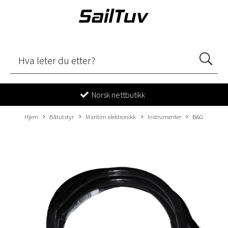
Norsk nettbutikk
Hjem
Båtutstyr
Maritim elektronikk
Instrumenter
B&G