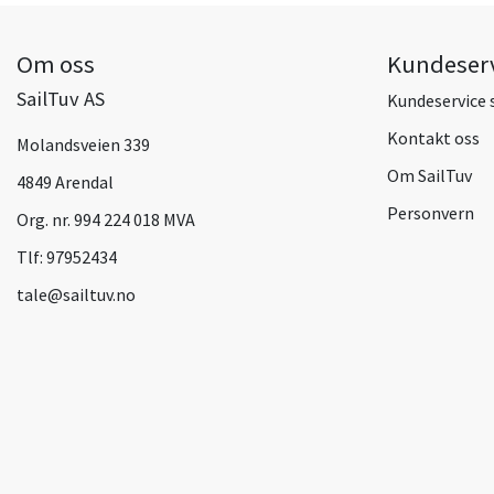
Om oss
Kundeser
SailTuv AS
Kundeservice 
Kontakt oss
Molandsveien 339
Om SailTuv
4849 Arendal
Personvern
Org. nr. 994 224 018 MVA
Tlf:
97952434
tale@sailtuv.no