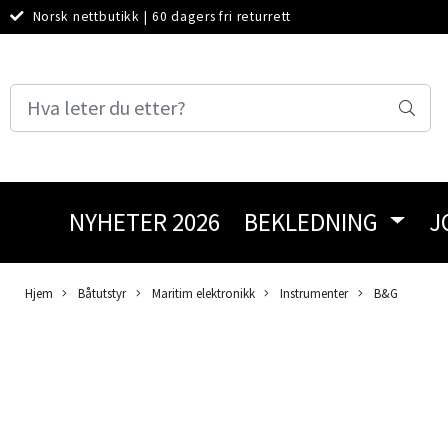
Norsk nettbutikk
|
60 dagers fri returrett
NYHETER 2026
BEKLEDNING
J
Hjem
Båtutstyr
Maritim elektronikk
Instrumenter
B&G