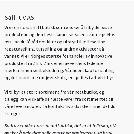
SailTuv AS
Vi er en norsk nettbutikk som ønsker å tilby de beste
produktene og den beste kundeservicen i vår nisje. Hos
oss kan du få råd om klær og utstyr til jolleseiling,
regattaseiling, turseiling og andre aktiviteter på
vannet. Vi er Norges største forhandler av innovative
produkter fra Zhik. Zhik er en av verdens ledende
merker innen seilbekledning. Vår lidenskap for seiling
og det maritime miljøet skal gjenspeiles i alt vi tilbyr.
Vi tilbyr et stort sortiment fra vår nettbutikk, og i
tillegg kan vi skaffe de fleste varer fra sortimentet til
våre leverandører. Ta kontakt hvis du ikke finner det du
trenger.
Sailtuv er ikke bare en nettbutikk; det er et felleskap. Vi
ønsker å dele dine seileventyr og opplevelser, så bruk