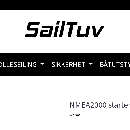
OLLESEILING
SIKKERHET
BÅTUTST
NMEA2000 starte
Wema