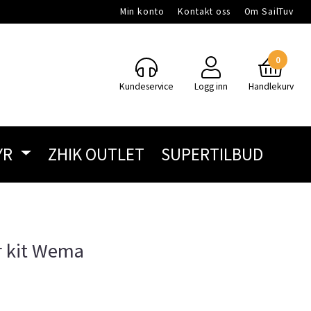
Min konto
Kontakt oss
Om SailTuv
0
Kundeservice
Logg inn
Handlekurv
YR
ZHIK OUTLET
SUPERTILBUD
r kit Wema