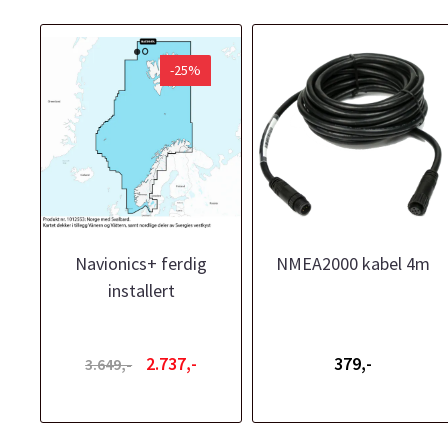
-25%
Navionics+ ferdig
NMEA2000 kabel 4m
installert
2.737,-
379,-
3.649,-