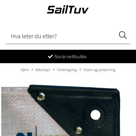
Norsk nettbutikk
Hjem
Båtutstyr
Vinterlagring
Stativ og presenning