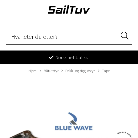
Norsk nettbutikk
Hjem
Båtutstyr
Dekk- og riggutstyr
Tape