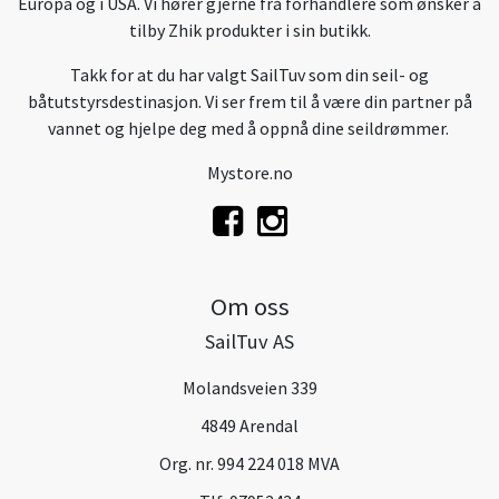
Europa og i USA. Vi hører gjerne fra forhandlere som ønsker å
tilby Zhik produkter i sin butikk.
Takk for at du har valgt SailTuv som din seil- og
båtutstyrsdestinasjon. Vi ser frem til å være din partner på
vannet og hjelpe deg med å oppnå dine seildrømmer.
Mystore.no
Om oss
SailTuv AS
Molandsveien 339
4849 Arendal
Org. nr. 994 224 018 MVA