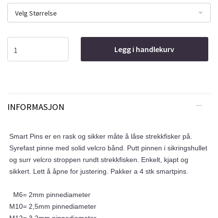
Velg Størrelse
Legg i handlekurv
INFORMASJON
Smart Pins er en rask og sikker måte å låse strekkfisker på.
Syrefast pinne med solid velcro bånd. Putt pinnen i sikringshullet
og surr velcro stroppen rundt strekkfisken. Enkelt, kjapt og
sikkert. Lett å åpne for justering. Pakker a 4 stk smartpins.
M6= 2mm pinnediameter
M10= 2,5mm pinnediameter