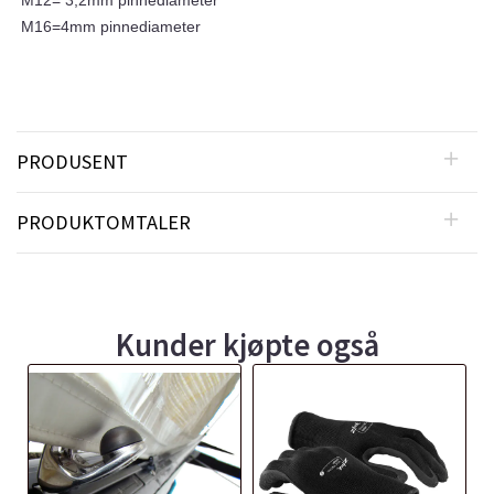
M12= 3,2mm pinnediameter
M16=4mm pinnediameter
PRODUSENT
PRODUKTOMTALER
Kunder kjøpte også