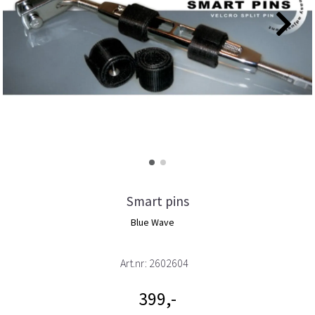
Smart pins
Blue Wave
Art.nr:
2602604
399,-