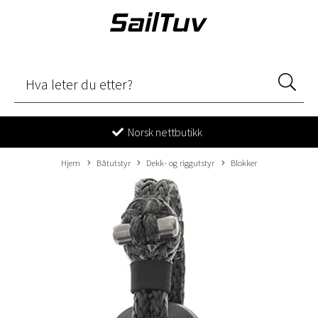
Norsk nettbutikk
Hjem
Båtutstyr
Dekk- og riggutstyr
Blokker