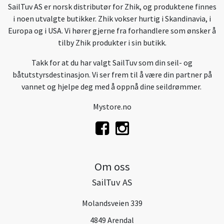
SailTuv AS er norsk distributør for Zhik, og produktene finnes
i noen utvalgte butikker. Zhik vokser hurtig i Skandinavia, i
Europa og i USA. Vi hører gjerne fra forhandlere som ønsker å
tilby Zhik produkter i sin butikk.
Takk for at du har valgt SailTuv som din seil- og
båtutstyrsdestinasjon. Vi ser frem til å være din partner på
vannet og hjelpe deg med å oppnå dine seildrømmer.
Mystore.no
Om oss
SailTuv AS
Molandsveien 339
4849 Arendal