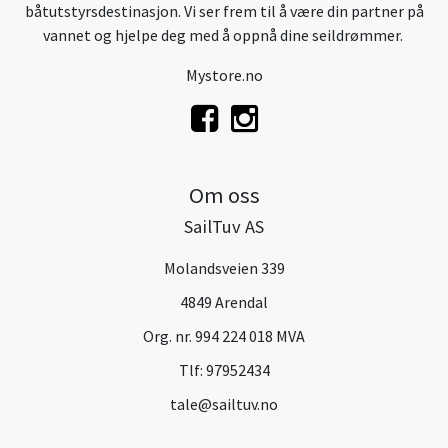
båtutstyrsdestinasjon. Vi ser frem til å være din partner på
vannet og hjelpe deg med å oppnå dine seildrømmer.
Mystore.no
Om oss
SailTuv AS
Molandsveien 339
4849 Arendal
Org. nr. 994 224 018 MVA
Tlf:
97952434
tale@sailtuv.no