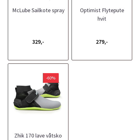
McLube Sailkote spray
Optimist Flytepute
hvit
329,-
279,-
-60%
Zhik 170 lave våtsko