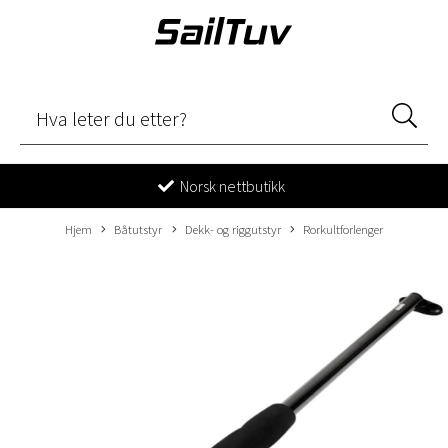
Norsk nettbutikk
Hjem
Båtutstyr
Dekk- og riggutstyr
Rorkultforlenger