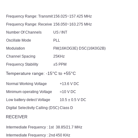
Frequency Range: Transmit
156.025~157.425 MHz
Frequency Range: Receive
156.050~163.275 MHz
Number Of Channels
US / INT
Oscillate Mode
PLL
Modulation
FM(16KOG3E) DSC(16K0G2B)
Channel Spacing
25KHz
Frequency Stability
±5 PPM
Temperature range: -15°C to +55°C
Normal Working Voltage
+13.6 V DC
Minimum operating Voltage
=10 V DC
Low battery detect Voltage
10.5 ± 0.5 V DC
Digital Selectivity Calling (DSC)
Class D
RECEIVER
Intermediate Frequency : 1st
38.85/21.7 MHz
Intermediate Frequency : 2nd
450 KHz