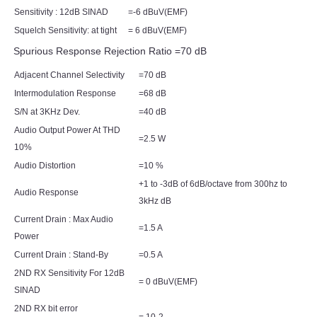
Sensitivity : 12dB SINAD
=-6 dBuV(EMF)
Squelch Sensitivity: at tight
= 6 dBuV(EMF)
Spurious Response Rejection Ratio =70 dB
Adjacent Channel Selectivity
=70 dB
Intermodulation Response
=68 dB
S/N at 3KHz Dev.
=40 dB
Audio Output Power At THD
=2.5 W
10%
Audio Distortion
=10 %
+1 to -3dB of 6dB/octave from 300hz to
Audio Response
3kHz dB
Current Drain : Max Audio
=1.5 A
Power
Current Drain : Stand-By
=0.5 A
2ND RX Sensitivity For 12dB
= 0 dBuV(EMF)
SINAD
2ND RX bit error