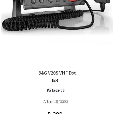
B&G V20S VHF Dsc
B&G
På lager
: 1
Art.nr:
1073323