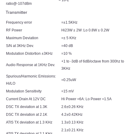
= 10-2
ratio@-107dBm
Transmitter
Frequency error
=±1.5KHz
RF Power
Hi23W ± 2W :Lo 0.8W ± 0.2W
Maximum Deviation
=± 5 KHz
S/N at 3KHz Dev.
=40 dB
Modulation Distortion ±3KHz
=10 %
+1 to -3dB of 6dB/octave from 300hz to
Audio Response at 1KHz Dev.
3KHz
Spurious/Harmonic Emissions:
=0.25uW
Hi/LO
Modulation Sensitivity
=15 mV
Current Drain At 12V DC
Hi Power =6A: Lo Power =1.5A
DSC TX deviation at 1.3K
2.6±0.26 KHz
DSC TX deviation at 2.1K
4.2±0.42KHz
ATIS TX deviation at 1.3 KHz
1.3±0.13 KHz
2.1±0.21 KHz
ATIS TX deviation at 2.1 KHz