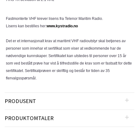
Fastmonterte VHF krever lisens fra Telenor Maritim Radio.
Lisens kan bestilles her:
www.kystradio.no
Det er et internasjonalt krav at maritimt VHF radioutstyr skal betjenes av
personer som innehar et sertifikat som viser at vedkommende har de
nødvendige kunnskaper. Sertifikatet kan utstedes til personer over 15 år
som ved bestått prøve har vist å tilfredsstille de krav som er fastsatt for dette
sertifikatet. Sertifikatprøven er skriftlig og består for tiden av 35
flervalgsspørsmål.
PRODUSENT
PRODUKTOMTALER