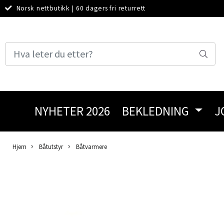
Norsk nettbutikk
|
60 dagers fri returrett
NYHETER 2026
BEKLEDNING
J
Hjem
Båtutstyr
Båtvarmere