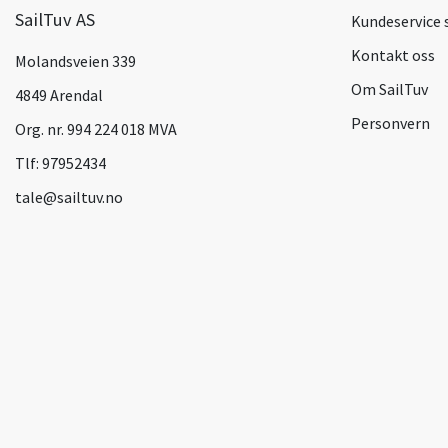
SailTuv AS
Kundeservice 
Kontakt oss
Molandsveien 339
Om SailTuv
4849 Arendal
Personvern
Org. nr. 994 224 018 MVA
Tlf:
97952434
tale@sailtuv.no