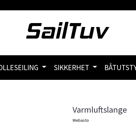
OLLESEILING
SIKKERHET
BÅTUTST
Varmluftslange
Webasto