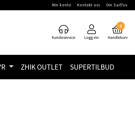
Min konto
Kontakt oss
Om SailTuv
0
Kundeservice
Logg inn
Handlekurv
YR
ZHIK OUTLET
SUPERTILBUD