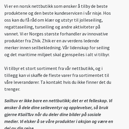
Vi er en norsk nettbutikk som ønsker å tilby de beste
produktene og den beste kundeservicen i vår nisje. Hos
oss kan du få råd om klær og utstyr til jolleseiling,
regattaseiling, turseiling og andre aktiviteter på
vannet. Vi er Norges største forhandler av innovative
produkter fra Zhik. Zhik er en av verdens ledende
merker innen seilbekledning. Vår lidenskap for seiling
og det maritime miljøet skal gjenspeiles i alt vi tilbyr.
Vi tilbyr et stort sortiment fra vår nettbutikk, og i
tillegg kan vi skaffe de fleste varer fra sortimentet til
våre leverandører. Ta kontakt hvis du ikke finner det du
trenger.
Sailtuv er ikke bare en nettbutikk; det er et felleskap. Vi
ønsker å dele dine seileventyr og opplevelser, så bruk
gjerne #SailTuv når du deler dine bilder på sosiale
medier. Vi elsker å se våre produkter i aksjon og være en
del av din reise.