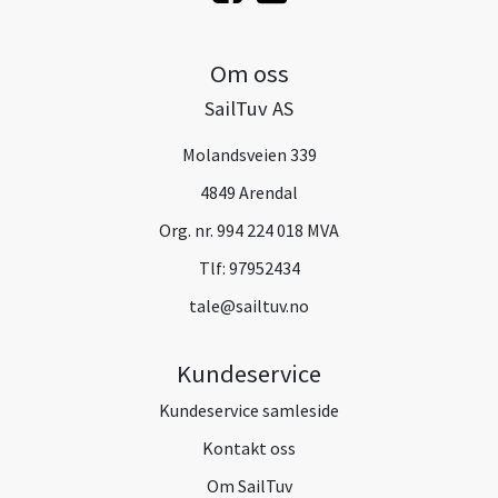
Om oss
SailTuv AS
Molandsveien 339
4849 Arendal
Org. nr. 994 224 018 MVA
Tlf:
97952434
tale@sailtuv.no
Kundeservice
Kundeservice samleside
Kontakt oss
Om SailTuv