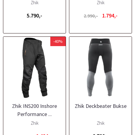
Zhik
Zhik
5.790,-
1.794,-
2.990,-
-40%
Zhik INS200 Inshore
Zhik Deckbeater Bukse
Performance ...
Zhik
Zhik