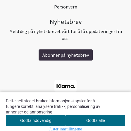
Personvern
Nyhetsbrev
Meld deg på nyhetsbrevet vårt for å få oppdateringer fra
oss.
Abonner på nyhetsbrev
Dette nettstedet bruker informasjonskapsler for å
fungere korrekt, analysere trafikk, personalisering av
annonser og annonsering.
Godta nødvendig
Godta alle
0
Juster innstillingene
Hjem
Meny
Søk
Konto
Handlekurv