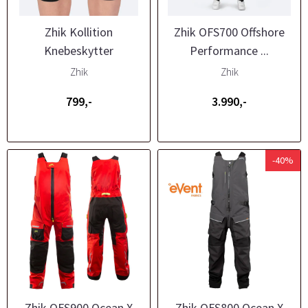
Zhik Kollition
Zhik OFS700 Offshore
Knebeskytter
Performance ...
Zhik
Zhik
799,-
3.990,-
-40%
Zhik OFS900 Ocean X
Zhik OFS800 Ocean X