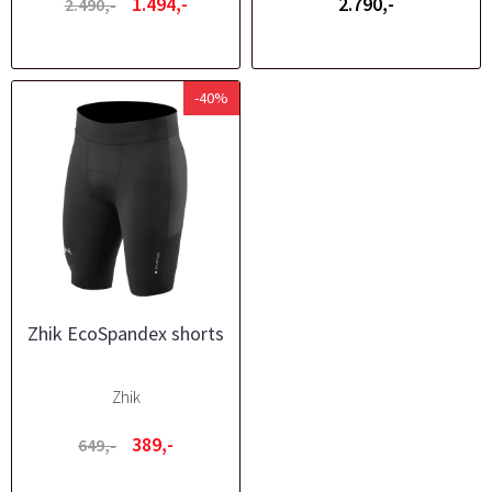
1.494,-
2.790,-
2.490,-
-40%
Zhik EcoSpandex shorts
Zhik
389,-
649,-