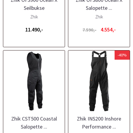
Seilbukse
Salopette ...
Zhik
Zhik
11.490,-
4.554,-
7.590,-
-40%
Zhik CST500 Coastal
Zhik INS200 Inshore
Salopette ...
Performance ...