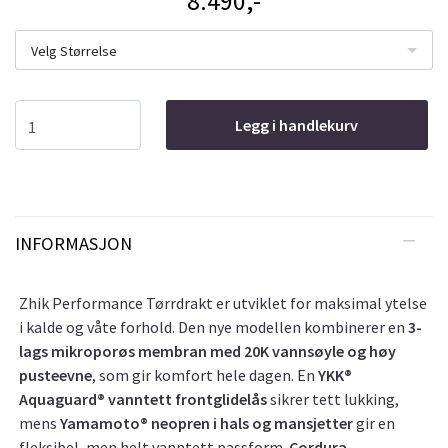
8.490,-
Velg Størrelse
Legg i handlekurv
INFORMASJON
Zhik Performance Tørrdrakt er utviklet for maksimal ytelse
i kalde og våte forhold. Den nye modellen kombinerer en
3-
lags mikroporøs membran med 20K vannsøyle og høy
pusteevne
, som gir komfort hele dagen. En
YKK®
Aquaguard® vanntett frontglidelås
sikrer tett lukking,
mens
Yamamoto® neopren i hals og mansjetter
gir en
fleksibel, men helt vanntett passform.
Cordura-