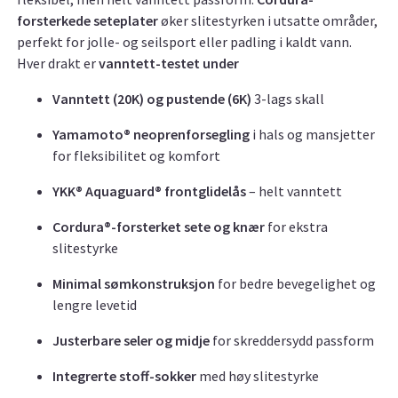
forsterkede seteplater
øker slitestyrken i utsatte områder,
perfekt for jolle- og seilsport eller padling i kaldt vann.
Hver drakt er
vanntett-testet under
Vanntett (20K) og pustende (6K)
3-lags skall
Yamamoto® neoprenforsegling
i hals og mansjetter
for fleksibilitet og komfort
YKK® Aquaguard® frontglidelås
– helt vanntett
Cordura®-forsterket sete og knær
for ekstra
slitestyrke
Minimal sømkonstruksjon
for bedre bevegelighet og
lengre levetid
Justerbare seler og midje
for skreddersydd passform
Integrerte stoff-sokker
med høy slitestyrke