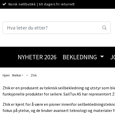
Norsk nettbutikk
|
60 dagers fri returrett
NYHETER 2026
BEKLEDNING
J
Hjem
Merker
Zhik
Zhik er en produsent av teknisk seilbekledning og utstyr som ble 
funksjonelle produkter for seilere. SailTuv AS har representert Z
Zhik er kjent for å være en pioner innenfor seilbekledningstekno
fokus på ytelse, og de bruker avansert teknologi og materialer fo