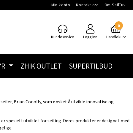
Min konto
Kontakt oss
Om SailTuv
0
Kundeservice
Logg inn
Handlekurv
YR
ZHIK OUTLET
SUPERTILBUD
 seiler, Brian Conolly, som ønsket å utvikle innovative og
er spesielt utviklet for seiling. Deres produkter er designet med
gelige.