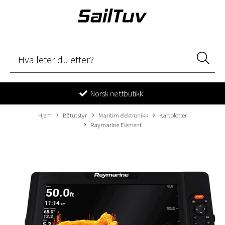
Norsk nettbutikk
Hjem
Båtutstyr
Maritim elektronikk
Kartplotter
Raymarine Element