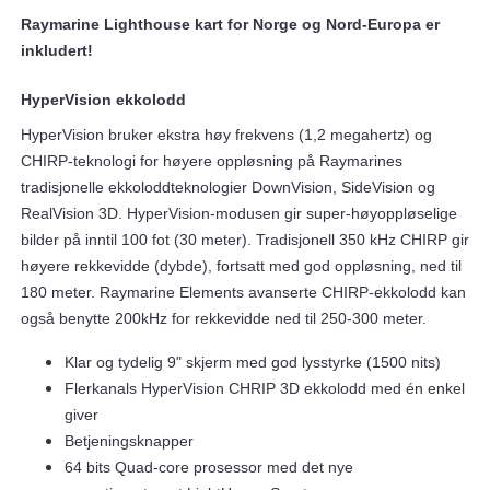
Raymarine Lighthouse kart for Norge og Nord-Europa er
inkludert!
HyperVision ekkolodd
HyperVision bruker ekstra høy frekvens (1,2 megahertz) og
CHIRP-teknologi for høyere oppløsning på Raymarines
tradisjonelle ekkoloddteknologier DownVision, SideVision og
RealVision 3D. HyperVision-modusen gir super-høyoppløselige
bilder på inntil 100 fot (30 meter). Tradisjonell 350 kHz CHIRP gir
høyere rekkevidde (dybde), fortsatt med god oppløsning, ned til
180 meter. Raymarine Elements avanserte CHIRP-ekkolodd kan
også benytte 200kHz for rekkevidde ned til 250-300 meter.
Klar og tydelig 9" skjerm med god lysstyrke (1500 nits)
Flerkanals HyperVision CHRIP 3D ekkolodd med én enkel
giver
Betjeningsknapper
64 bits Quad-core prosessor med det nye