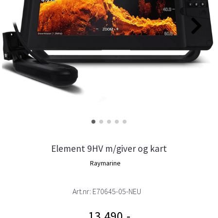
Element 9HV m/giver og kart
Raymarine
Art.nr:
E70645-05-NEU
13.490,-