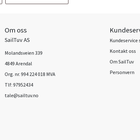
Om oss
Kundeser
SailTuv AS
Kundeservice 
Kontakt oss
Molandsveien 339
Om SailTuv
4849 Arendal
Personvern
Org. nr. 994 224 018 MVA
Tlf:
97952434
tale@sailtuv.no