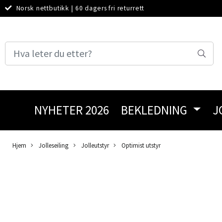
Norsk nettbutikk
|
60 dagers fri returrett
NYHETER 2026
BEKLEDNING
J
Hjem
Jolleseiling
Jolleutstyr
Optimist utstyr