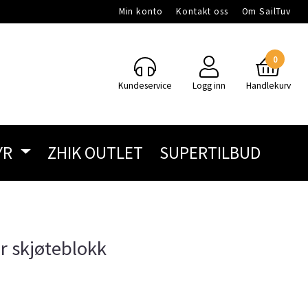
Min konto
Kontakt oss
Om SailTuv
0
Kundeservice
Logg inn
Handlekurv
YR
ZHIK OUTLET
SUPERTILBUD
r skjøteblokk