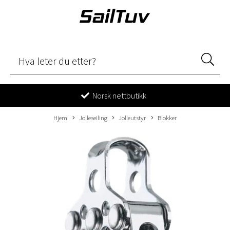
Norsk nettbutikk
Hjem
Jolleseiling
Jolleutstyr
Blokker