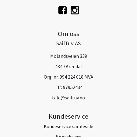
Om oss
SailTuv AS
Molandsveien 339
4849 Arendal
Org. nr. 994 224 018 MVA
Tlf:
97952434
tale@sailtuv.no
Kundeservice
Kundeservice samleside
Kontakt oss