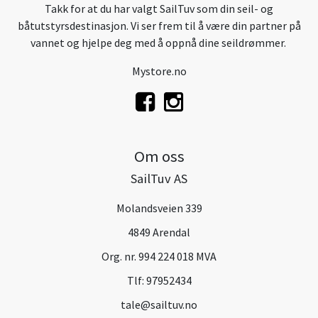
Takk for at du har valgt SailTuv som din seil- og
båtutstyrsdestinasjon. Vi ser frem til å være din partner på
vannet og hjelpe deg med å oppnå dine seildrømmer.
Mystore.no
Om oss
SailTuv AS
Molandsveien 339
4849 Arendal
Org. nr. 994 224 018 MVA
Tlf:
97952434
tale@sailtuv.no