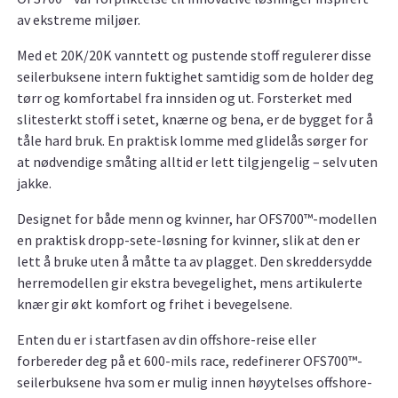
av ekstreme miljøer.
Med et 20K/20K vanntett og pustende stoff regulerer disse
seilerbuksene intern fuktighet samtidig som de holder deg
tørr og komfortabel fra innsiden og ut. Forsterket med
slitesterkt stoff i setet, knærne og bena, er de bygget for å
tåle hard bruk. En praktisk lomme med glidelås sørger for
at nødvendige småting alltid er lett tilgjengelig – selv uten
jakke.
Designet for både menn og kvinner, har OFS700™-modellen
en praktisk dropp-sete-løsning for kvinner, slik at den er
lett å bruke uten å måtte ta av plagget. Den skreddersydde
herremodellen gir ekstra bevegelighet, mens artikulerte
knær gir økt komfort og frihet i bevegelsene.
Enten du er i startfasen av din offshore-reise eller
forbereder deg på et 600-mils race, redefinerer OFS700™-
seilerbuksene hva som er mulig innen høyytelses offshore-