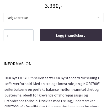
3.990,-
Velg Størrelse
Legg i handlekurv
INFORMASJON
Den nye OFS700™-serien setter en ny standard for seiling i
tøffe værforhold. Med en trelags konstruksjon gir OFS700™-
seilerbuksene en perfekt balanse mellom vanntetthet og
pusteevne, ideell for krevende offshorepassasjer og
utfordrende forhold. Utviklet med tre lag, understreker
OFS700™ vår forpliktelse til innovative løsninger inspirert