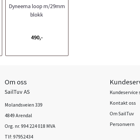
Dyneema loop m/29mm
blokk
490,-
Om oss
Kundeser
SailTuv AS
Kundeservice 
Kontakt oss
Molandsveien 339
Om SailTuv
4849 Arendal
Personvern
Org. nr. 994 224 018 MVA
Tlf:
97952434