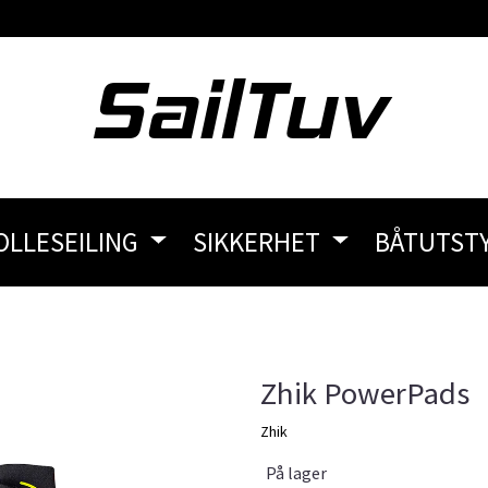
OLLESEILING
SIKKERHET
BÅTUTST
Zhik PowerPads
Zhik
På lager