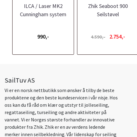
ILCA / Laser MK2
Zhik Seaboot 900
Cunningham system
Seilstøvel
990,-
2.754,-
4.590,-
SailTuv AS
Vi er en norsk nettbutikk som ønsker å tilby de beste
produktene og den beste kundeservicen i vår nisje. Hos
oss kan du få råd om klær og utstyr til jolleseiling,
regattaseiling, turseiling og andre aktiviteter på
vannet. Vi er Norges største forhandler av innovative
produkter fra Zhik. Zhik er en av verdens ledende
merker innen seilbekledning. Vår lidenskap for seiling