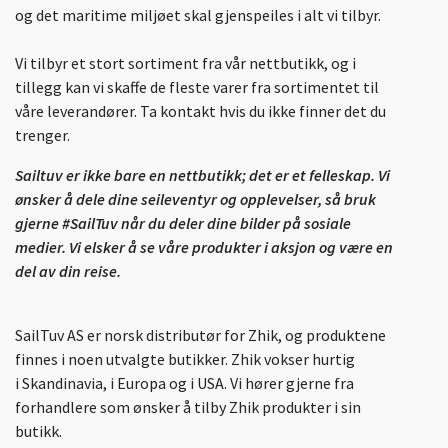
og det maritime miljøet skal gjenspeiles i alt vi tilbyr.
Vi tilbyr et stort sortiment fra vår nettbutikk, og i
tillegg kan vi skaffe de fleste varer fra sortimentet til
våre leverandører. Ta kontakt hvis du ikke finner det du
trenger.
Sailtuv er ikke bare en nettbutikk; det er et felleskap. Vi
ønsker å dele dine seileventyr og opplevelser, så bruk
gjerne #SailTuv når du deler dine bilder på sosiale
medier. Vi elsker å se våre produkter i aksjon og være en
del av din reise.
SailTuv AS er norsk distributør for Zhik, og produktene
finnes i noen utvalgte butikker. Zhik vokser hurtig
i Skandinavia, i Europa og i USA. Vi hører gjerne fra
forhandlere som ønsker å tilby Zhik produkter i sin
butikk.