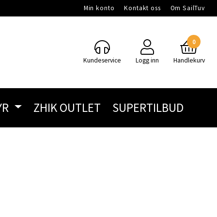
Min konto
Kontakt oss
Om SailTuv
0
Kundeservice
Logg inn
Handlekurv
YR
ZHIK OUTLET
SUPERTILBUD