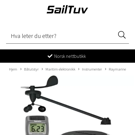
Norsk nettbutikk
Hjem
Båtutstyr
Maritim elektronikk
Instrumenter
Raymarine