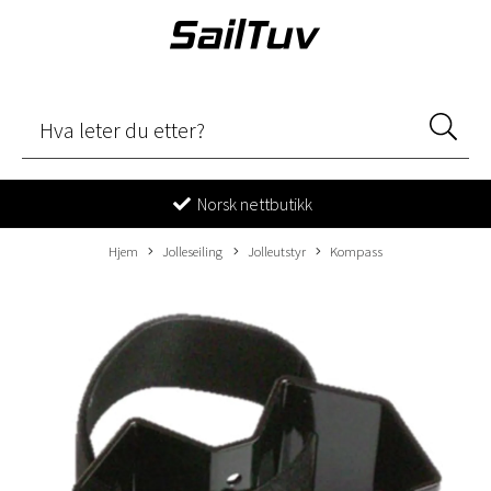
Norsk nettbutikk
Hjem
Jolleseiling
Jolleutstyr
Kompass